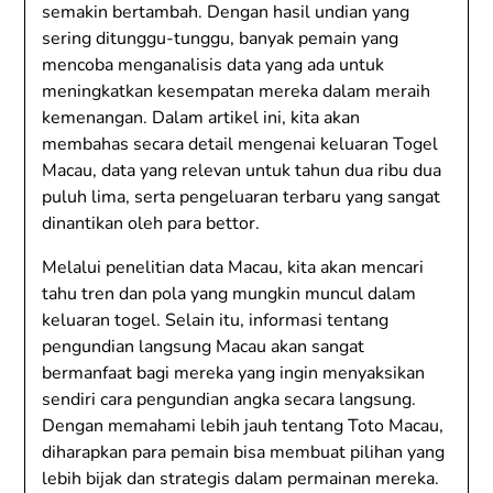
semakin bertambah. Dengan hasil undian yang
sering ditunggu-tunggu, banyak pemain yang
mencoba menganalisis data yang ada untuk
meningkatkan kesempatan mereka dalam meraih
kemenangan. Dalam artikel ini, kita akan
membahas secara detail mengenai keluaran Togel
Macau, data yang relevan untuk tahun dua ribu dua
puluh lima, serta pengeluaran terbaru yang sangat
dinantikan oleh para bettor.
Melalui penelitian data Macau, kita akan mencari
tahu tren dan pola yang mungkin muncul dalam
keluaran togel. Selain itu, informasi tentang
pengundian langsung Macau akan sangat
bermanfaat bagi mereka yang ingin menyaksikan
sendiri cara pengundian angka secara langsung.
Dengan memahami lebih jauh tentang Toto Macau,
diharapkan para pemain bisa membuat pilihan yang
lebih bijak dan strategis dalam permainan mereka.