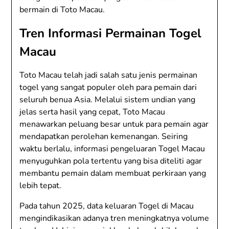
bermain di Toto Macau.
Tren Informasi Permainan Togel
Macau
Toto Macau telah jadi salah satu jenis permainan
togel yang sangat populer oleh para pemain dari
seluruh benua Asia. Melalui sistem undian yang
jelas serta hasil yang cepat, Toto Macau
menawarkan peluang besar untuk para pemain agar
mendapatkan perolehan kemenangan. Seiring
waktu berlalu, informasi pengeluaran Togel Macau
menyuguhkan pola tertentu yang bisa diteliti agar
membantu pemain dalam membuat perkiraan yang
lebih tepat.
Pada tahun 2025, data keluaran Togel di Macau
mengindikasikan adanya tren meningkatnya volume