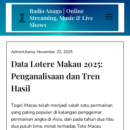
Skip
to
Radio Anago | Online
content
Streaming, Music & Live
Shows
AdminUtama,
November 22, 2025
Data Lotere Makau 2025:
Penganalisaan dan Tren
Hasil
Togel Macau telah menjadi salah satu permainan
yang paling populer di kalangan penggemar
permainan angka di Asia, dan pada tahun dua ribu
dua puluh lima, minat terhadap Toto Macau