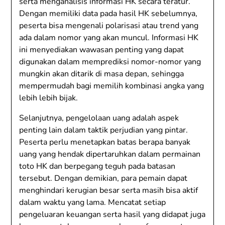
serta menganalisis informasi HK secara teratur.
Dengan memiliki data pada hasil HK sebelumnya,
peserta bisa mengenali polarisasi atau trend yang
ada dalam nomor yang akan muncul. Informasi HK
ini menyediakan wawasan penting yang dapat
digunakan dalam memprediksi nomor-nomor yang
mungkin akan ditarik di masa depan, sehingga
mempermudah bagi memilih kombinasi angka yang
lebih lebih bijak.
Selanjutnya, pengelolaan uang adalah aspek
penting lain dalam taktik perjudian yang pintar.
Peserta perlu menetapkan batas berapa banyak
uang yang hendak dipertaruhkan dalam permainan
toto HK dan berpegang teguh pada batasan
tersebut. Dengan demikian, para pemain dapat
menghindari kerugian besar serta masih bisa aktif
dalam waktu yang lama. Mencatat setiap
pengeluaran keuangan serta hasil yang didapat juga