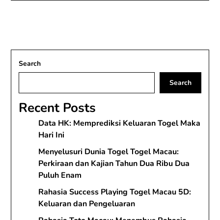
Search
Search
Recent Posts
Data HK: Memprediksi Keluaran Togel Maka
Hari Ini
Menyelusuri Dunia Togel Togel Macau:
Perkiraan dan Kajian Tahun Dua Ribu Dua
Puluh Enam
Rahasia Success Playing Togel Macau 5D:
Keluaran dan Pengeluaran