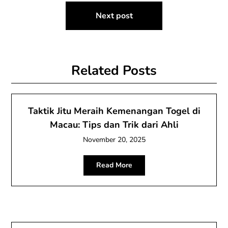
Next post
Related Posts
Taktik Jitu Meraih Kemenangan Togel di
Macau: Tips dan Trik dari Ahli
November 20, 2025
Read More