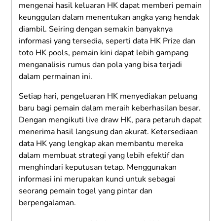
mengenai hasil keluaran HK dapat memberi pemain
keunggulan dalam menentukan angka yang hendak
diambil. Seiring dengan semakin banyaknya
informasi yang tersedia, seperti data HK Prize dan
toto HK pools, pemain kini dapat lebih gampang
menganalisis rumus dan pola yang bisa terjadi
dalam permainan ini.
Setiap hari, pengeluaran HK menyediakan peluang
baru bagi pemain dalam meraih keberhasilan besar.
Dengan mengikuti live draw HK, para petaruh dapat
menerima hasil langsung dan akurat. Ketersediaan
data HK yang lengkap akan membantu mereka
dalam membuat strategi yang lebih efektif dan
menghindari keputusan tetap. Menggunakan
informasi ini merupakan kunci untuk sebagai
seorang pemain togel yang pintar dan
berpengalaman.