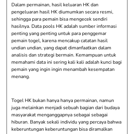
Dalam permainan, hasil keluaran HK dan
pengeluaran hasil HK diumumkan secara resmi,
sehingga para pemain bisa mengecek sendiri
hasilnya. Data pools HK adalah sumber informasi
penting yang penting untuk para penggemar
pemain togel, karena mencakup catatan hasil
undian undian, yang dapat dimanfaatkan dalam
analisis dan strategi bermain. Kemampuan untuk
memahami data ini sering kali kali adalah kunci bagi
pemain yang ingin ingin menambah kesempatan
menang.
Togel HK bukan hanya hanya permainan, namun
juga melainkan menjadi sebuah bagian dari budaya
masyarakat menganggapnya sebagai sebagai
hiburan. Banyak sekali individu yang percaya bahwa
keberuntungan keberuntungan bisa diramalkan