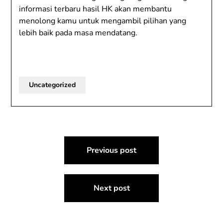
informasi terbaru hasil HK akan membantu
menolong kamu untuk mengambil pilihan yang
lebih baik pada masa mendatang.
Uncategorized
Post
Previous post
navigation
Next post