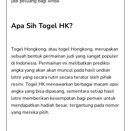
jadi peluang bagi Anda.
Apa Sih Togel HK?
Togel Hongkong, atau togel Hongkong, merupakan
sebuah bentuk permainan judi yang sangat populer
di Indonesia. Permainan ini melibatkan prediksi
angka yang akan akan muncul pada hasil undian
lotre yang secara rutin secara teratur oleh pihak
resmi. Togel HK menawarkan berbagai macam opsi
angka yang bisa dipasang, sementara setiap hasil
lotre memberikan kesempatan bagi pemain untuk
mendapatkan hadiah besar, tergantung pada nomor
yang mereka pilih.