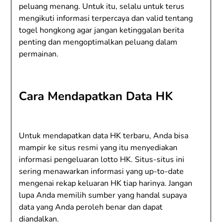
peluang menang. Untuk itu, selalu untuk terus
mengikuti informasi terpercaya dan valid tentang
togel hongkong agar jangan ketinggalan berita
penting dan mengoptimalkan peluang dalam
permainan.
Cara Mendapatkan Data HK
Untuk mendapatkan data HK terbaru, Anda bisa
mampir ke situs resmi yang itu menyediakan
informasi pengeluaran lotto HK. Situs-situs ini
sering menawarkan informasi yang up-to-date
mengenai rekap keluaran HK tiap harinya. Jangan
lupa Anda memilih sumber yang handal supaya
data yang Anda peroleh benar dan dapat
diandalkan.