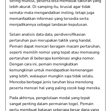
sering muncul, peserta bisa membuat taksiran yang
lebih akurat. Di samping itu, krusial agar tidak
semata-mata mengandalkan insting, tetapi juga
memanfaatkan informasi yang tersedia serta
menjadikannya sebagai landasan keputusan.
Selain analisis data data, perdiversifikasian
pertaruhan pun merupakan taktik yang handal.
Pemain dapat mencari beragam macam pertaruhan,
seperti memilih nomor yang tepat atau memasang
pertaruhan di beberapa kombinasi angka nomor.
Dengan cara ini, pemain meningkatkan
kemungkinan untuk mendapatkan kemenangan
yang lebih, walaupun mungkin saja tidak selalu.
Mencoba berbagai jenis taruhan bisa menolong
peserta mencari hal yang paling cocok bagi mereka.
Pada akhirnya, pengelolaan modal yang tepat
sangat penting dalam permainan togel. Pemain
perlu membuat batasan seberapa besar dana yang