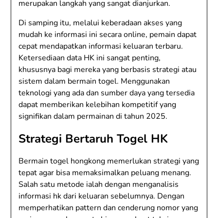
merupakan langkah yang sangat dianjurkan.
Di samping itu, melalui keberadaan akses yang
mudah ke informasi ini secara online, pemain dapat
cepat mendapatkan informasi keluaran terbaru.
Ketersediaan data HK ini sangat penting,
khususnya bagi mereka yang berbasis strategi atau
sistem dalam bermain togel. Menggunakan
teknologi yang ada dan sumber daya yang tersedia
dapat memberikan kelebihan kompetitif yang
signifikan dalam permainan di tahun 2025.
Strategi Bertaruh Togel HK
Bermain togel hongkong memerlukan strategi yang
tepat agar bisa memaksimalkan peluang menang.
Salah satu metode ialah dengan menganalisis
informasi hk dari keluaran sebelumnya. Dengan
memperhatikan pattern dan cenderung nomor yang