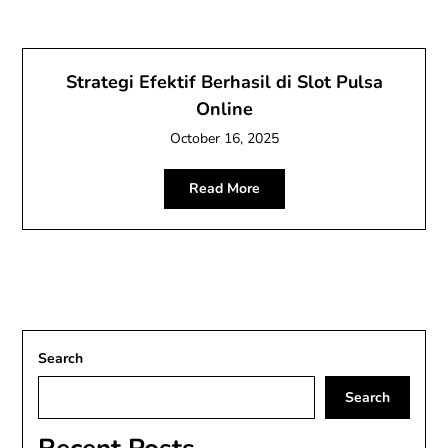
Strategi Efektif Berhasil di Slot Pulsa
Online
October 16, 2025
Read More
Search
Search