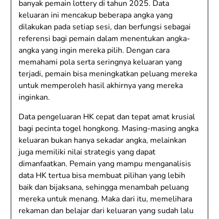
banyak pemain lottery di tahun 2025. Data
keluaran ini mencakup beberapa angka yang
dilakukan pada setiap sesi, dan berfungsi sebagai
referensi bagi pemain dalam menentukan angka-
angka yang ingin mereka pilih. Dengan cara
memahami pola serta seringnya keluaran yang
terjadi, pemain bisa meningkatkan peluang mereka
untuk memperoleh hasil akhirnya yang mereka
inginkan.
Data pengeluaran HK cepat dan tepat amat krusial
bagi pecinta togel hongkong. Masing-masing angka
keluaran bukan hanya sekadar angka, melainkan
juga memiliki nilai strategis yang dapat
dimanfaatkan. Pemain yang mampu menganalisis
data HK tertua bisa membuat pilihan yang lebih
baik dan bijaksana, sehingga menambah peluang
mereka untuk menang. Maka dari itu, memelihara
rekaman dan belajar dari keluaran yang sudah lalu