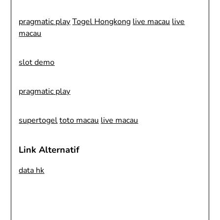
pragmatic play
Togel Hongkong
live macau
live
macau
slot demo
pragmatic play
supertogel
toto macau
live macau
Link Alternatif
data hk