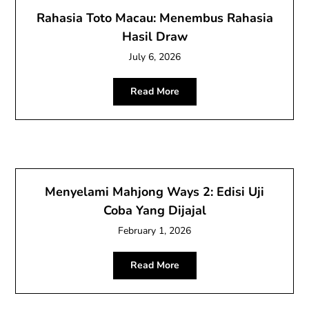
Rahasia Toto Macau: Menembus Rahasia
Hasil Draw
July 6, 2026
Read More
Menyelami Mahjong Ways 2: Edisi Uji
Coba Yang Dijajal
February 1, 2026
Read More